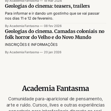
By Academia Fantasma
19 mar 2026
gratuita, agora disponível a toda a turma da e na Academia
Geologias do cinema: teasers, trailers
Fantasma!
Para informar e ir dando um gostinho que se vai passar
nos dias 11 e 12 de fevereiro.
By Academia Fantasma
08 fev 2026
Geologias do cinema. Camadas coloniais no
folk horror do Velho e do Novo Mundo
INSCRIÇÕES E INFORMAÇÕES
By Academia Fantasma
20 jan 2026
Academia Fantasma
Comunidade para-aparicional de pensamento,
arte e ruído. Cursos, lives e outras experiências