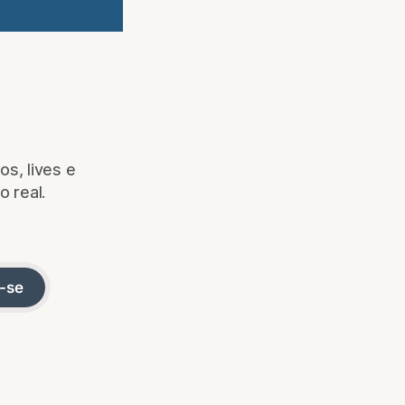
s, lives e
o real.
-se