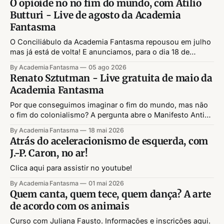
O opioide no no fim do mundo, com Atilio
Butturi - Live de agosto da Academia
Fantasma
O Conciliábulo da Academia Fantasma repousou em julho
mas já está de volta! E anunciamos, para o dia 18 de
agosto, terça-feira, 19h, a nossa live do mês. Dessa vez
By Academia Fantasma
05 ago 2026
receberemos Atilio Butturi para conversar sobre uso de
Renato Sztutman - Live gratuita de maio da
substâncias, genealogias e prazeres no capitalismo gore.
Academia Fantasma
LIVE GRATUITA DIA 18
Por que conseguimos imaginar o fim do mundo, mas não
o fim do colonialismo? A pergunta abre o Manifesto Anti-
Futurista, do coletivo Indigenous Action. É de lá que parte
By Academia Fantasma
18 mai 2026
a próxima conversa da Academia Fantasma, com o
Atrás do aceleracionismo de esquerda, com
antropólogo Renato Sztutman. Renato propõe pensar dois
J.-P. Caron, no ar!
gestos, o anti-futurismo, que
Clica aqui para assistir no youtube!
By Academia Fantasma
01 mai 2026
Quem canta, quem tece, quem dança? A arte
de acordo com os animais
Curso com Juliana Fausto. Informações e inscrições aqui.