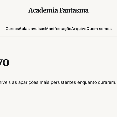
Academia Fantasma
Cursos
Aulas avulsas
Manifestação
Arquivo
Quem somos
vo
níveis as aparições mais persistentes enquanto durarem.