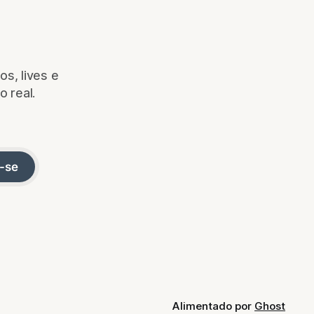
s, lives e
o real.
-se
Alimentado por
Ghost