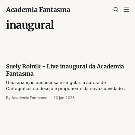
Academia Fantasma
inaugural
Suely Rolnik - Live inaugural da Academia
Fantasma
Uma aparição auspiciosa e singular: a autora de
Cartografias do desejo e proponente da nova suavidade
conversa com Pedro Taam e Juliana Fausto sobre pulsão,
By Academia Fantasma
20 jan 2026
micropolítica e descolonização do inconsciente. Entre
sonhos, afetos e futuros embrionários, uma travessia
sensível da política e dos regimes de subjetivação.
Tivemos um problema com